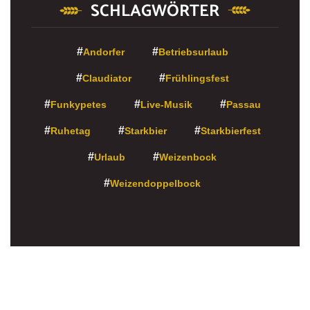
SCHLAGWÖRTER
Andorfer
Betriebsurlaub
Claudiator
Frühlingsfest
Funkypetes
Live-Musik
Passau
Ruhetag
Starkbier
Starkbierfest
Urlaub
Weizenbock
Weizendoppelbock