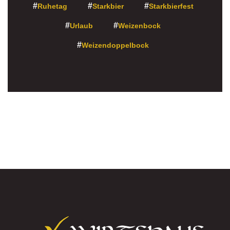
Ruhetag
Starkbier
Starkbierfest
Urlaub
Weizenbock
Weizendoppelbock